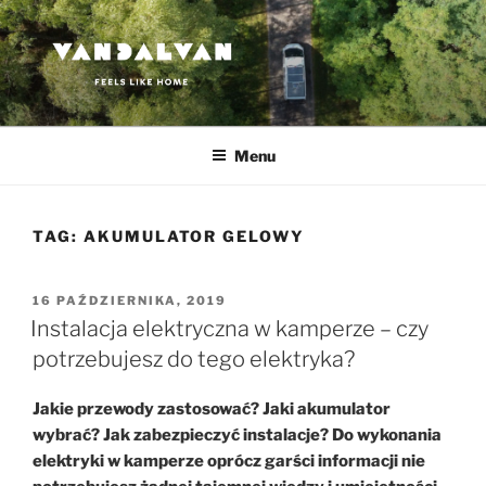
Przejdź
do
treści
VANDALVAN
Feels like home
Menu
TAG:
AKUMULATOR GELOWY
OPUBLIKOWANE
16 PAŹDZIERNIKA, 2019
W
Instalacja elektryczna w kamperze – czy
potrzebujesz do tego elektryka?
Jakie przewody zastosować? Jaki akumulator
wybrać? Jak zabezpieczyć instalacje? Do wykonania
elektryki w kamperze oprócz garści informacji nie