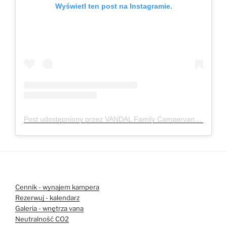
Wyświetl ten post na Instagramie.
Post udostępniony przez VANDAL Family Campervan
(@van
Cennik - wynajem kampera
Rezerwuj - kalendarz
Galeria - wnętrza vana
Neutralność CO2