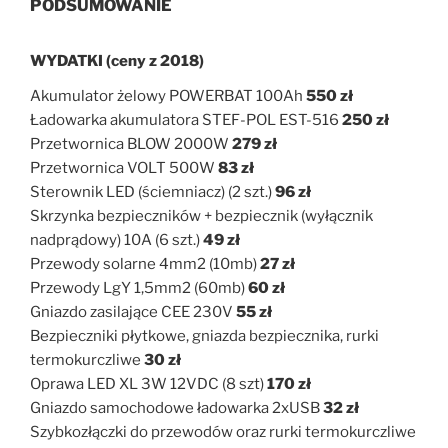
PODSUMOWANIE
WYDATKI (ceny z 2018)
Akumulator żelowy POWERBAT 100Ah
550 zł
Ładowarka akumulatora STEF-POL EST-516
250 zł
Przetwornica BLOW 2000W
279 zł
Przetwornica VOLT 500W
83 zł
Sterownik LED (ściemniacz) (2 szt.)
96 zł
Skrzynka bezpieczników + bezpiecznik (wyłącznik
nadprądowy) 10A (6 szt.)
49 zł
Przewody solarne 4mm2 (10mb)
27 zł
Przewody LgY 1,5mm2 (60mb)
60 zł
Gniazdo zasilające CEE 230V
55 zł
Bezpieczniki płytkowe, gniazda bezpiecznika, rurki
termokurczliwe
30 zł
Oprawa LED XL 3W 12VDC (8 szt)
170 zł
Gniazdo samochodowe ładowarka 2xUSB
32 zł
Szybkozłączki do przewodów oraz rurki termokurczliwe