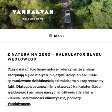
Przejdź
do
treści
VANDALVAN
Feels like home
Menu
Z NATURĄ NA ZERO – KALKULATOR ŚLADU
WĘGLOWEGO
Czas działać! Kochamy naturę i wierzymy, że zmiany
zaczynają się od małych inicjatyw. Ocieplenie klimatu
spowodowane działalnością człowieka to niezaprzeczalny
fakt. Dlatego postanowiliśmy stworzyć kalkulator śladu
węglowego i na miarę naszych możliwości działać w
kierunku neutralności klimatycznej podróży
Vandalvanem
.