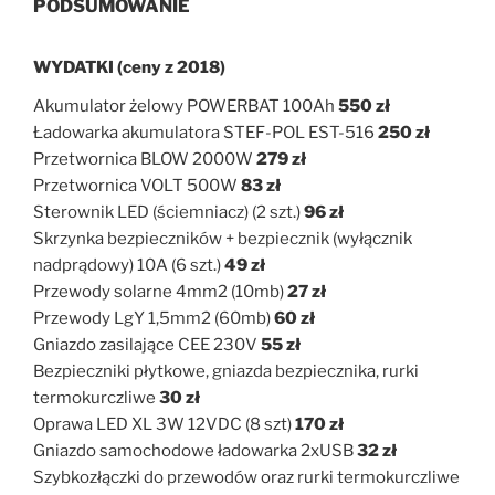
PODSUMOWANIE
WYDATKI (ceny z 2018)
Akumulator żelowy POWERBAT 100Ah
550 zł
Ładowarka akumulatora STEF-POL EST-516
250 zł
Przetwornica BLOW 2000W
279 zł
Przetwornica VOLT 500W
83 zł
Sterownik LED (ściemniacz) (2 szt.)
96 zł
Skrzynka bezpieczników + bezpiecznik (wyłącznik
nadprądowy) 10A (6 szt.)
49 zł
Przewody solarne 4mm2 (10mb)
27 zł
Przewody LgY 1,5mm2 (60mb)
60 zł
Gniazdo zasilające CEE 230V
55 zł
Bezpieczniki płytkowe, gniazda bezpiecznika, rurki
termokurczliwe
30 zł
Oprawa LED XL 3W 12VDC (8 szt)
170 zł
Gniazdo samochodowe ładowarka 2xUSB
32 zł
Szybkozłączki do przewodów oraz rurki termokurczliwe