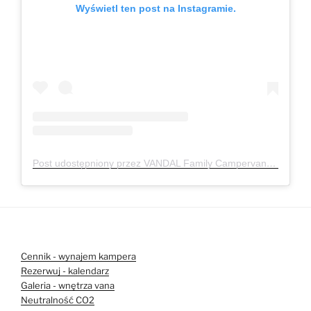
Wyświetl ten post na Instagramie.
Post udostępniony przez VANDAL Family Campervan
(@van
Cennik - wynajem kampera
Rezerwuj - kalendarz
Galeria - wnętrza vana
Neutralność CO2