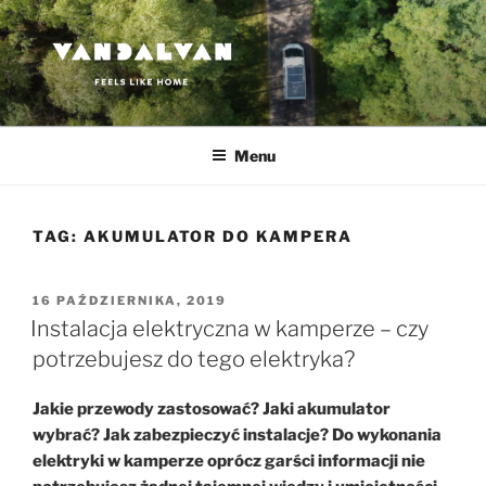
Przejdź
do
treści
VANDALVAN
Feels like home
Menu
TAG:
AKUMULATOR DO KAMPERA
OPUBLIKOWANE
16 PAŹDZIERNIKA, 2019
W
Instalacja elektryczna w kamperze – czy
potrzebujesz do tego elektryka?
Jakie przewody zastosować? Jaki akumulator
wybrać? Jak zabezpieczyć instalacje? Do wykonania
elektryki w kamperze oprócz garści informacji nie