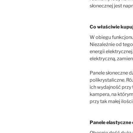
słonecznej jest na
Co właściwie kup
W obiegu funkcjonuj
Niezależnie od teg
energii elektryczne
elektryczną, zamien
Panele słoneczne dz
polikrystaliczne. R
ich wydajność przy 
kampera, na którym
przy tak małej ilośc
Panele elastyczne
Obecnie dość dużą 