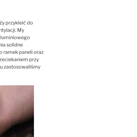
y przykleić do
ylacji. My
aluminiowego
ia solidne
o ramek paneli oraz
zeciekaniem przy
du zastosowaliśmy