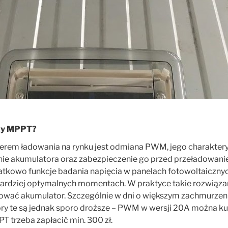
zy MPPT?
erem ładowania na rynku jest odmiana PWM, jego charaktery
ie akumulatora oraz zabezpieczenie go przed przeładowani
kowo funkcje badania napięcia w panelach fotowoltaicznyc
ardziej optymalnych momentach. W praktyce takie rozwiąza
ować akumulator. Szczególnie w dni o większym zachmurzeniu
ry te są jednak sporo droższe – PWM w wersji 20A można kupi
 trzeba zapłacić min. 300 zł.