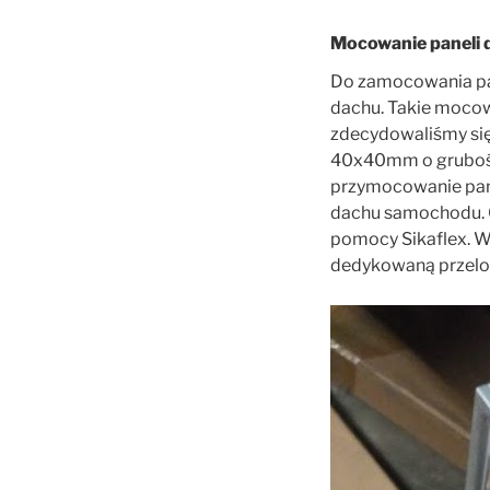
Mocowanie paneli 
Do zamocowania pan
dachu. Takie mocow
zdecydowaliśmy si
40x40mm o grubości
przymocowanie pane
dachu samochodu. 
pomocy Sikaflex. W
dedykowaną przelotk