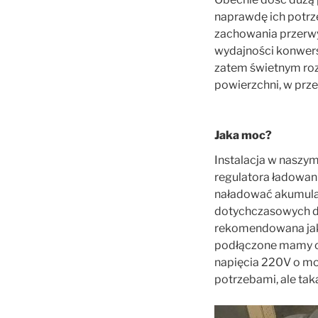
naprawdę ich potrze
zachowania przerwy
wydajności konwersj
zatem świetnym rozw
powierzchni, w prz
Jaka moc?
Instalacja w naszy
regulatora ładowan
naładować akumulat
dotychczasowych do
rekomendowana jako
podłączone mamy o
napięcia 220V o mo
potrzebami, ale tak