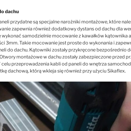
do dachu
eli przydatne są specjalne narożniki montażowe, które należ
anie zapewnia również dodatkowy dystans od dachu dla went
ę wykonać samodzielnie mocowanie z kawałków kątownika 
 3mm. Takie mocowanie jest proste do wykonania i zapewn
li do dachu. Kątowniki zostały przykręcone bezpośrednio d
Otwory montażowe w dachu zostały zabezpieczone przed pr
 celu przeprowadzenia kabli od paneli do wnętrza samocho
ę dachową, którą wkleja się również przy użyciu Sikaflex.