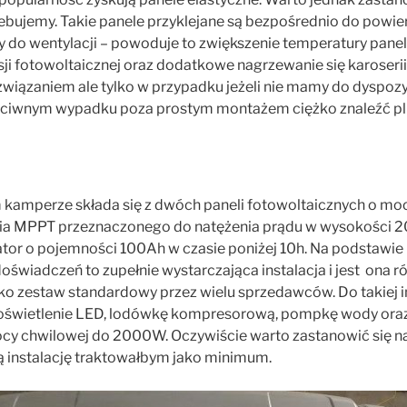
bujemy. Takie panele przyklejane są bezpośrednio do powier
 do wentylacji – powoduje to zwiększenie temperatury panel
i fotowoltaicznej oraz dodatkowe nagrzewanie się karoserii.
iązaniem ale tylko w przypadku jeżeli nie mamy do dyspozyc
eciwnym wypadku poza prostym montażem ciężko znaleźć pl
m kamperze składa się z dwóch paneli fotowoltaicznych o m
ia MPPT przeznaczonego do natężenia prądu w wysokości 2
or o pojemności 100Ah w czasie poniżej 10h. Na podstawie
świadczeń to zupełnie wystarczająca instalacja i jest ona r
 zestaw standardowy przez wielu sprzedawców. Do takiej in
świetlenie LED, lodówkę kompresorową, pompkę wody oraz
cy chwilowej do 2000W. Oczywiście warto zastanowić się n
ą instalację traktowałbym jako minimum.