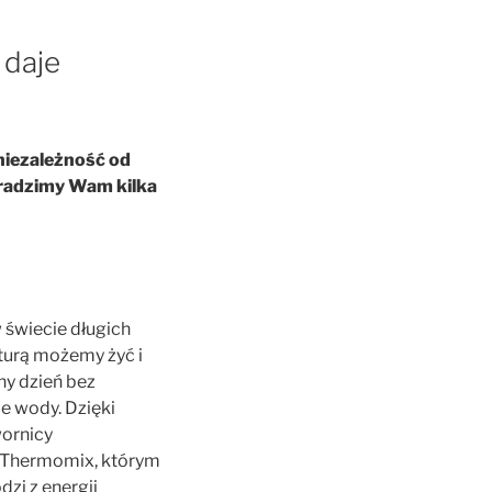
 daje
niezależność od
dradzimy Wam kilka
 świecie długich
turą możemy żyć i
ny dzień bez
e wody. Dzięki
wornicy
zy Thermomix, którym
zi z energii