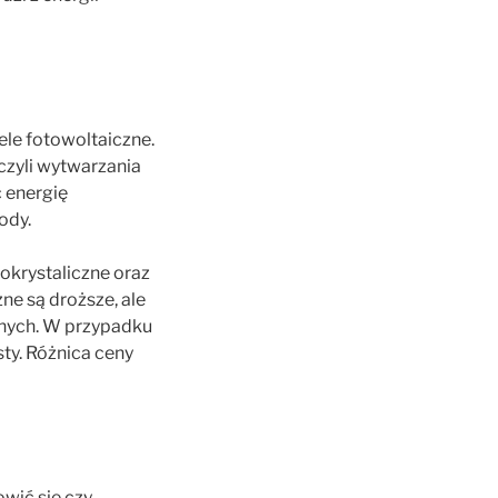
ele fotowoltaiczne.
czyli wytwarzania
ć energię
ody.
okrystaliczne oraz
ne są droższe, ale
cznych. W przypadku
ty. Różnica ceny
wić się czy