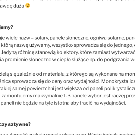
prawdę duża
ujemy?
e wiele nazw – solary, panele słoneczne, ogniwa solarne, pan
o którą nazwę używamy, wszystko sprowadza się do jednego, 
j. Jedyną różnicę stanowią kolektory, które zamiast wytwarza
ia promienie słoneczne w ciepło służące np. do podgrzania w
ielą się zależnie od materiału, z którego są wykonane na mon
óżnica sprowadza się do ceny oraz wydajności. Monokrystalicz
takiej samej powierzchni jest większa od paneli polikrystali
 zamontujemy maksymalnie 1-3 panele wybór jest raczej pros
i paneli nie będzie na tyle istotna aby tracić na wydajności.
 czy sztywne?
popularność zyskują panele elastyczne. Warto jednak zastano