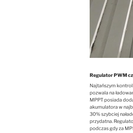
Regulator PWM c
Najtańszym kontrol
pozwala na ładowan
MPPT posiada dodat
akumulatora w najb
30% szybciej naład
przydatna. Regulato
podczas gdy za MPPT