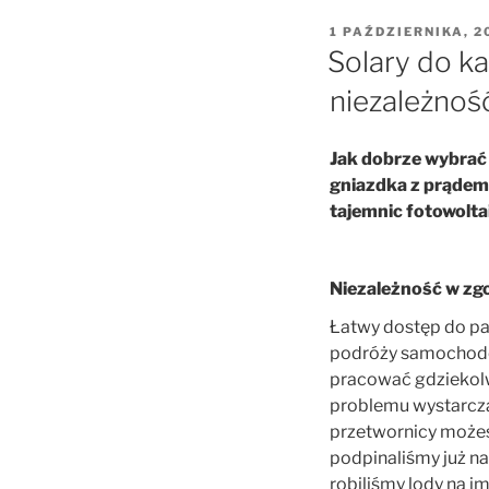
OPUBLIKOWANE
1 PAŹDZIERNIKA, 2
W
Solary do ka
niezależnoś
Jak dobrze wybrać 
gniazdka z prądem
tajemnic fotowoltai
Niezależność w zgo
Łatwy dostęp do pan
podróży samochodem
pracować gdziekolw
problemu wystarcza 
przetwornicy możes
podpinaliśmy już na
robiliśmy lody na i