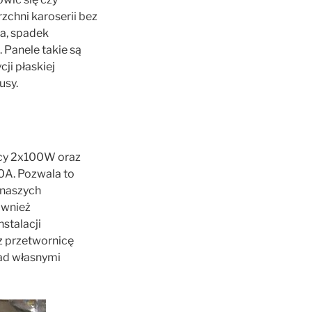
zchni karoserii bez
a, spadek
 Panele takie są
ji płaskiej
usy.
ocy 2x100W oraz
0A. Pozwala to
 naszych
ównież
stalacji
 przetwornicę
ad własnymi