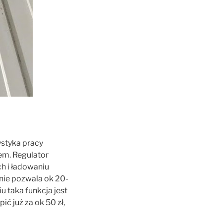
styka pracy
em. Regulator
h i ładowaniu
nie pozwala ok 20-
 taka funkcja jest
ć już za ok 50 zł,