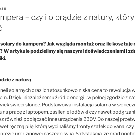
019
mpera – czyli o prądzie z natury, który
ć
solary do kampera? Jak wygląda montaż oraz ile kosztuje 
? W artykule podzielimy się naszymi doświadczeniami i z
ki.
dzie z naturą
eli solarnych oraz ich stosunkowo niska cena to rewolucja w
. Dzięki niezależnemu źródle energii, w pełnej zgodzie z na
iek świeci słońce. Podstawowa instalacja solarna w słonecz
na pracę z laptopem, zasilenie lodówki czy nawet podgrzani
z również podłączać inne urządzenia 230V. Do naszej przet
wet ręczną piłę, którą wycinaliśmy fronty szafek do vana, c
mprezie urodzinowej naszego syna. Satysfakcja, że prąd pochod