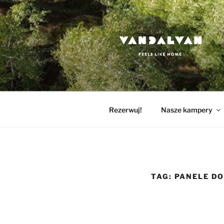
Przejdź
do
treści
VANDALVA
Feels like home
Rezerwuj!
Nasze kampery
TAG:
PANELE D