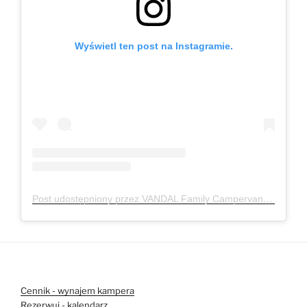
Wyświetl ten post na Instagramie.
Post udostępniony przez VANDAL Family Campervan
(@van
Cennik - wynajem kampera
Rezerwuj - kalendarz