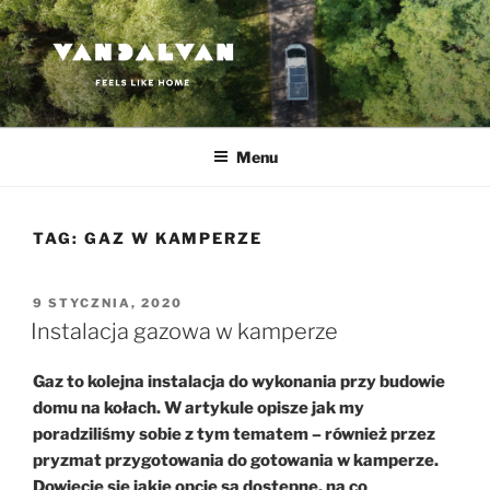
Przejdź
do
treści
VANDALVAN
Feels like home
Menu
TAG:
GAZ W KAMPERZE
OPUBLIKOWANE
9 STYCZNIA, 2020
W
Instalacja gazowa w kamperze
Gaz to kolejna instalacja do wykonania przy budowie
domu na kołach. W artykule opisze jak my
poradziliśmy sobie z tym tematem – również przez
pryzmat przygotowania do gotowania w kamperze.
Dowiecie się jakie opcje są dostępne, na co