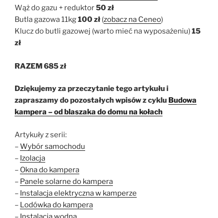
Wąż do gazu + reduktor
50 zł
Butla gazowa 11kg
100 zł
(
zobacz na Ceneo
)
Klucz do butli gazowej (warto mieć na wyposażeniu)
15
zł
RAZEM 685 zł
Dziękujemy za przeczytanie tego artykułu i
zapraszamy do pozostałych wpisów z cyklu
Budowa
kampera – od blaszaka do domu na kołach
Artykuły z serii:
–
Wybór samochodu
–
Izolacja
–
Okna do kampera
–
Panele solarne do kampera
–
Instalacja elektryczna w kamperze
–
Lodówka do kampera
–
Instalacja wodna