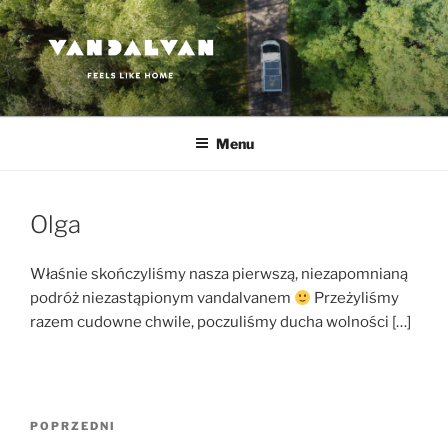
Przejdź
do
treści
VANDALVAN
Feels like home
Menu
Olga
Właśnie skończyliśmy nasza pierwszą, niezapomnianą
podróż niezastąpionym vandalvanem
Przeżyliśmy
razem cudowne chwile, poczuliśmy ducha wolności […]
Nawigacja
Poprzedni
POPRZEDNI
wpisu