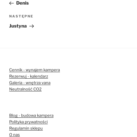
wpis
Denis
Następny
NASTĘPNE
wpis
Justyna
Cennik - wynajem kampera
Rezerwuj - kalendarz
Galeria - wnętrza vana
Neutralność CO2
Blog - budowa kampera
Polityka prywatności
Regulamin sklepu
O nas