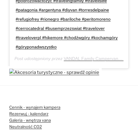
#podróżowaćtożyć #travelingfamily #travelislife
#patagonia #argentyna #diyvan #torresdelpaine
#refugiofrey #rionegro #bariloche #peritomoreno
#cerrocatedral #busemprzezswiat #travelover
#traveloverpl #hikemore #chodźwgóry #kochamgóry
#góryponadwszystko
Post udostępniony przez
VANDAL Family Campervan
(@van
Cennik - wynajem kampera
Rezerwuj - kalendarz
Galeria - wnętrza vana
Neutralność CO2