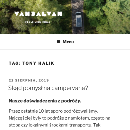
Przejdź
do
treści
VANDALVAN
Feels like home
Menu
TAG:
TONY HALIK
OPUBLIKOWANE
22 SIERPNIA, 2019
W
Skąd pomysł na campervana?
Nasze doświadczenia z podróży.
Przez ostatnie 10 lat sporo podróżowaliśmy.
Najczęściej były to podróże z namiotem, często na
stopa czy lokalnymi środkami transportu. Tak