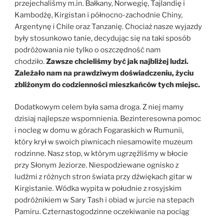
przejechaliśmy m.in. Bałkany, Norwegię, Tajlandię i
Kambodżę, Kirgistan i północno-zachodnie Chiny,
Argentynę i Chile oraz Tanzanię. Chociaż nasze wyjazdy
były stosunkowo tanie, decydując się na taki sposób
podróżowania nie tylko o oszczędność nam
chodziło.
Zawsze chcieliśmy być jak najbliżej ludzi.
Zależało nam na prawdziwym doświadczeniu, życiu
zbliżonym do codzienności mieszkańców tych miejsc.
Dodatkowym celem była sama droga. Z niej mamy
dzisiaj najlepsze wspomnienia. Bezinteresowna pomoc
i nocleg w domu w górach Fogaraskich w Rumunii,
który krył w swoich piwnicach niesamowite muzeum
rodzinne. Nasz stop, w którym ugrzęźliśmy w błocie
przy Słonym Jeziorze. Niespodziewane ognisko z
ludźmi z różnych stron świata przy dźwiękach gitar w
Kirgistanie. Wódka wypita w południe z rosyjskim
podróżnikiem w Sary Tash i obiad w jurcie na stepach
Pamiru. Czternastogodzinne oczekiwanie na pociąg