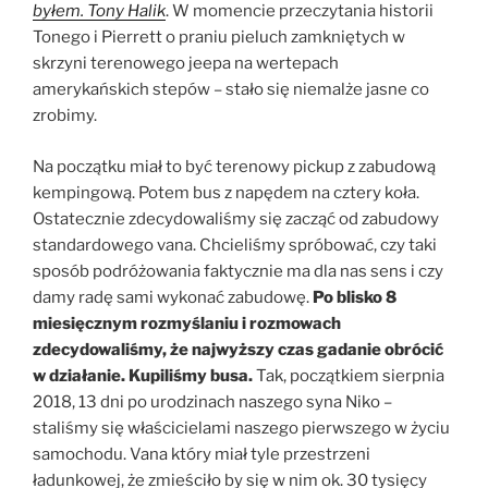
byłem. Tony Halik
. W momencie przeczytania historii
Tonego i Pierrett o praniu pieluch zamkniętych w
skrzyni terenowego jeepa na wertepach
amerykańskich stepów – stało się niemalże jasne co
zrobimy.
Na początku miał to być terenowy pickup z zabudową
kempingową. Potem bus z napędem na cztery koła.
Ostatecznie zdecydowaliśmy się zacząć od zabudowy
standardowego vana. Chcieliśmy spróbować, czy taki
sposób podróżowania faktycznie ma dla nas sens i czy
damy radę sami wykonać zabudowę.
Po blisko 8
miesięcznym rozmyślaniu i rozmowach
zdecydowaliśmy, że najwyższy czas gadanie obrócić
w działanie. Kupiliśmy busa.
Tak, początkiem sierpnia
2018, 13 dni po urodzinach naszego syna Niko –
staliśmy się właścicielami naszego pierwszego w życiu
samochodu. Vana który miał tyle przestrzeni
ładunkowej, że zmieściło by się w nim ok. 30 tysięcy