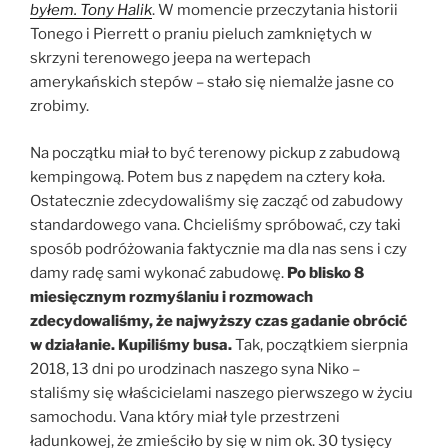
byłem. Tony Halik
. W momencie przeczytania historii
Tonego i Pierrett o praniu pieluch zamkniętych w
skrzyni terenowego jeepa na wertepach
amerykańskich stepów – stało się niemalże jasne co
zrobimy.
Na początku miał to być terenowy pickup z zabudową
kempingową. Potem bus z napędem na cztery koła.
Ostatecznie zdecydowaliśmy się zacząć od zabudowy
standardowego vana. Chcieliśmy spróbować, czy taki
sposób podróżowania faktycznie ma dla nas sens i czy
damy radę sami wykonać zabudowę.
Po blisko 8
miesięcznym rozmyślaniu i rozmowach
zdecydowaliśmy, że najwyższy czas gadanie obrócić
w działanie. Kupiliśmy busa.
Tak, początkiem sierpnia
2018, 13 dni po urodzinach naszego syna Niko –
staliśmy się właścicielami naszego pierwszego w życiu
samochodu. Vana który miał tyle przestrzeni
ładunkowej, że zmieściło by się w nim ok. 30 tysięcy