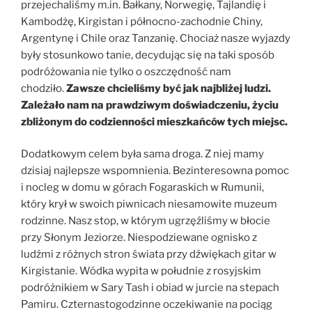
przejechaliśmy m.in. Bałkany, Norwegię, Tajlandię i
Kambodżę, Kirgistan i północno-zachodnie Chiny,
Argentynę i Chile oraz Tanzanię. Chociaż nasze wyjazdy
były stosunkowo tanie, decydując się na taki sposób
podróżowania nie tylko o oszczędność nam
chodziło.
Zawsze chcieliśmy być jak najbliżej ludzi.
Zależało nam na prawdziwym doświadczeniu, życiu
zbliżonym do codzienności mieszkańców tych miejsc.
Dodatkowym celem była sama droga. Z niej mamy
dzisiaj najlepsze wspomnienia. Bezinteresowna pomoc
i nocleg w domu w górach Fogaraskich w Rumunii,
który krył w swoich piwnicach niesamowite muzeum
rodzinne. Nasz stop, w którym ugrzęźliśmy w błocie
przy Słonym Jeziorze. Niespodziewane ognisko z
ludźmi z różnych stron świata przy dźwiękach gitar w
Kirgistanie. Wódka wypita w południe z rosyjskim
podróżnikiem w Sary Tash i obiad w jurcie na stepach
Pamiru. Czternastogodzinne oczekiwanie na pociąg