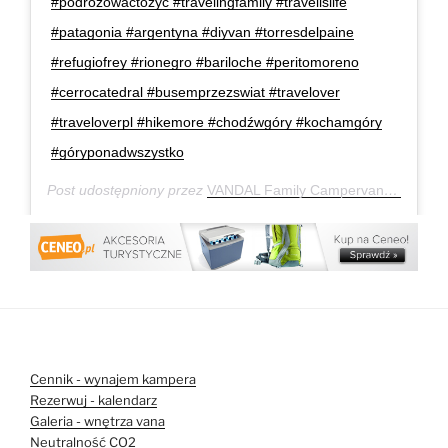
#podróżowaćtożyć #travelingfamily #travelislife
#patagonia #argentyna #diyvan #torresdelpaine
#refugiofrey #rionegro #bariloche #peritomoreno
#cerrocatedral #busemprzezswiat #travelover
#traveloverpl #hikemore #chodźwgóry #kochamgóry
#góryponadwszystko
Post udostępniony przez
VANDAL Family Campervan
(@van
Cennik - wynajem kampera
Rezerwuj - kalendarz
Galeria - wnętrza vana
Neutralność CO2