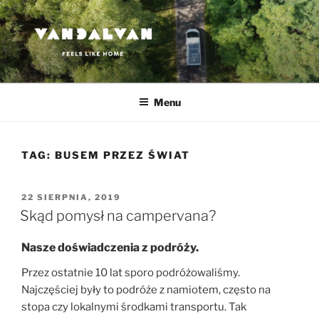
Przejdź
do
treści
VANDALVAN
Feels like home
Menu
TAG:
BUSEM PRZEZ ŚWIAT
OPUBLIKOWANE
22 SIERPNIA, 2019
W
Skąd pomysł na campervana?
Nasze doświadczenia z podróży.
Przez ostatnie 10 lat sporo podróżowaliśmy.
Najczęściej były to podróże z namiotem, często na
stopa czy lokalnymi środkami transportu. Tak