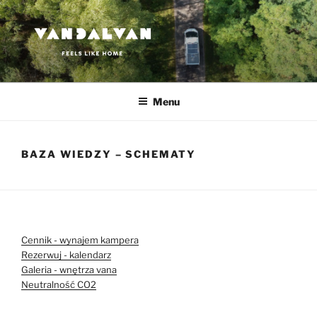
Przejdź
do
treści
VANDALVAN
Feels like home
Menu
BAZA WIEDZY – SCHEMATY
Cennik - wynajem kampera
Rezerwuj - kalendarz
Galeria - wnętrza vana
Neutralność CO2